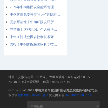
2026年中钢集团安全能环管理与实践培训班在马鞍山成功举办
中钢矿院党委开展“七一”走访慰问活动
党旗耀征途丨中钢矿院安环所生态环境党支部：把“红色答卷”写在绿水青山间
光荣榜！这些组织、个人获得省市、宝武和中钢“两优一先”表彰
中钢矿院成套围岩控制技术守护矿山安全稳定开采 | 从“经验拍板”到“数字定制”，破解深部开采支护难题
喜报！中钢矿院获国家科学技术进步一等奖、国家技术发明二等奖各一项
地址：安徽省马鞍山市经济开发区西塘路666号 电话：0555-
2404808（综合管理部） 传真：0555-2471101
© Copyright©2019
中钢集团马鞍山矿山研究总院股份有限公司
版
权所有
皖ICP备05002078号-2
皖公网安备
34050402000307号