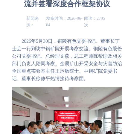
流并签署深度合作框架协议
新闻来
发布时间：2026-06-
阅读：2705
源：
04
次
2026年5月30日，
铜陵有色
党委书记、董事长丁
士启一行到访中钢矿院开展考察交流。铜陵有色股份
公司党委书记、总经理文燕，总工程师陈帮国及相关
部门负责人陪同考察。金属矿山开采安全与灾害防治
全国重点实验室主任
王运敏院士
、中钢矿院党委书
记、董事长徐修平热情接待考察团。