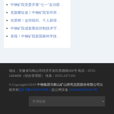
中钢矿院党委开展“七一”走访慰问活动
党旗耀征途丨中钢矿院安环所生态环境党支部：把“红色答卷”写在绿水青山间
光荣榜！这些组织、个人获得省市、宝武和中钢“两优一先”表彰
中钢矿院成套围岩控制技术守护矿山安全稳定开采 | 从“经验拍板”到“数字定制”，破解深部开采支护难题
喜报！中钢矿院获国家科学技术进步一等奖、国家技术发明二等奖各一项
地址：安徽省马鞍山市经济开发区西塘路666号 电话：0555-
2404808（综合管理部） 传真：0555-2471101
© Copyright©2019
中钢集团马鞍山矿山研究总院股份有限公司
版
权所有
皖ICP备05002078号-2
皖公网安备
34050402000307号