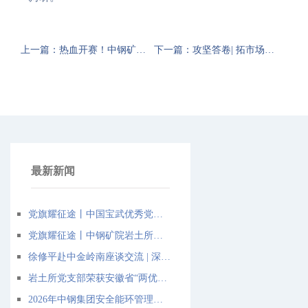
上一篇：热血开赛！中钢矿院“青春强基·篮聚众力”篮球联赛激情启幕
下一篇：攻坚答卷| 拓市场、抓协同、强创新，中钢矿院实现2025年一季度良好开局
最新新闻
党旗耀征途丨中国宝武优秀党务工作者程小舟：扎根智慧矿山的“红色领航员”
党旗耀征途丨中钢矿院岩土所党支部：把“红色堡垒”筑在矿山岩土安全最前沿
徐修平赴中金岭南座谈交流 | 深化绿色智能矿山领域战略合作
岩土所党支部荣获安徽省“两优一先”先进党组织称号
2026年中钢集团安全能环管理与实践培训班在马鞍山成功举办